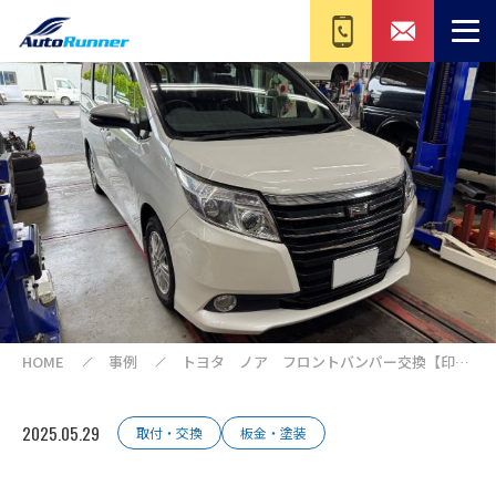
HOME
事例
トヨタ ノア フロントバンパー交換【印
西 我孫子 成田 白井 鎌ヶ谷 八千代
栄町 の点検・整備はオートランナーへ！】
2025.05.29
取付・交換
板金・塗装