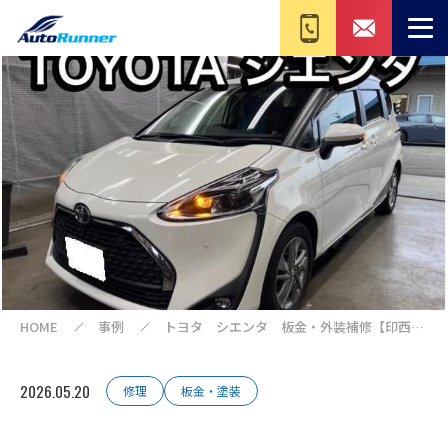
HOME
事例
トヨタ シエンタ 板金・外装補修【印西
我孫子 成田 白井 鎌ヶ谷 八千代 栄
町 の点検・整備はオートランナーへ！】
2026.05.20
修理
板金・塗装