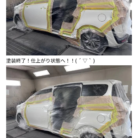
塗装終了！仕上がり状態へ！！( ´ ▽ ` )