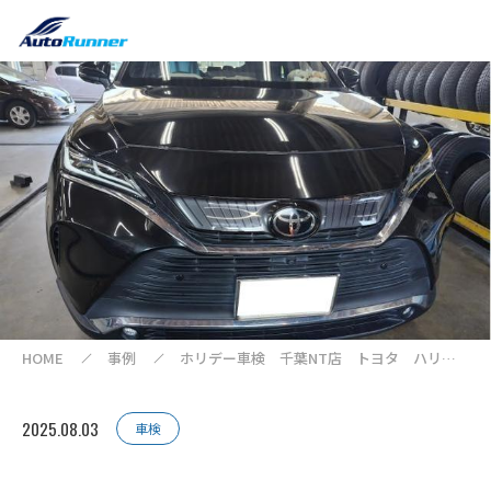
HOME
事例
ホリデー車検 千葉NT店 トヨタ ハリア
ー 車検・整備【MXUA80】【印西 我孫
子 成田 白井 鎌ヶ谷 八千代 栄町 の
点検・整備はオートランナーへ！】
2025.08.03
車検