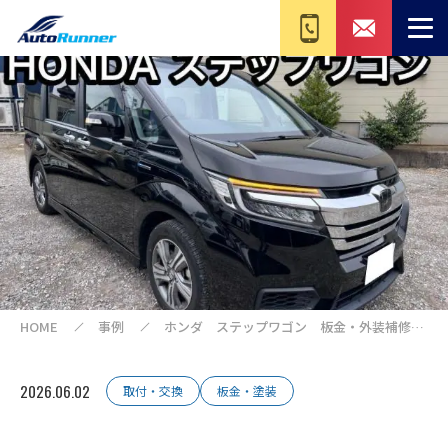
HOME
事例
ホンダ ステップワゴン 板金・外装補修
【印西 我孫子 成田 白井 鎌ヶ谷 八千
代 栄町 の点検・整備はオートランナー
へ！】
2026.06.02
取付・交換
板金・塗装