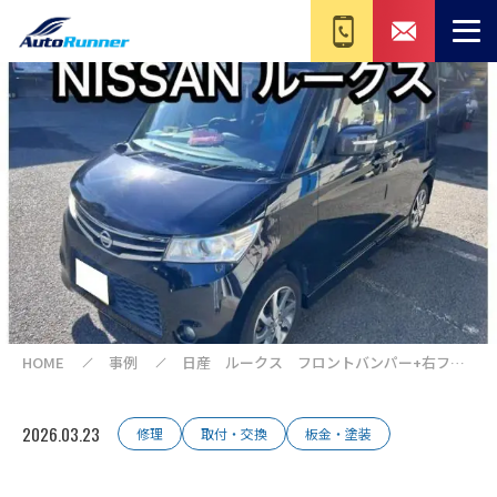
HOME
事例
日産 ルークス フロントバンパー+右フェ
ンダー交換修理 板金・外装補修【印西 我
孫子 成田 白井 鎌ヶ谷 八千代 栄町
の点検・整備はオートランナーへ！】
2026.03.23
修理
取付・交換
板金・塗装