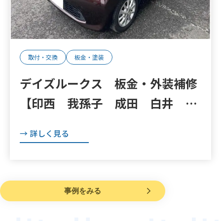
取付・交換
板金・塗装
デイズルークス 板金・外装補修
【印西 我孫子 成田 白井 鎌
ヶ谷 八千代 栄町 の点検・整
→ 詳しく見る
備はオートランナーへ！】
事例をみる