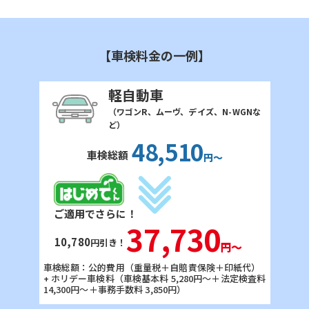
【車検料金の一例】
軽自動車
（ワゴンR、ムーヴ、デイズ、N-WGNな
ど）
48,510
車検総額
円〜
ご適用でさらに！
37,730
10,780
円引き！
円〜
車検総額：公的費用（重量税＋自賠責保険＋印紙代）
+ ホリデー車検料
（車検基本料 5,280円〜＋法定検査料
14,300円〜＋事務手数料 3,850円）