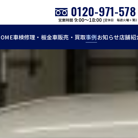
0120-971-578
9:00～18:00
営業時間
[定休日 毎週火曜＋第1
HOME
車検
修理・板金
車販売・買取
事例
お知らせ
店舗紹