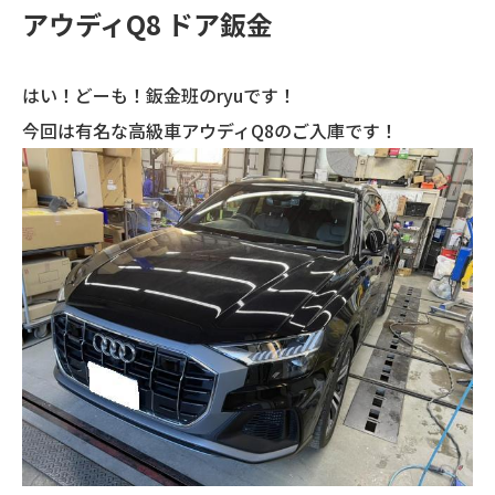
アウディQ8 ドア鈑金
はい！どーも！鈑金班のryuです！
今回は有名な高級車アウディQ8のご入庫です！