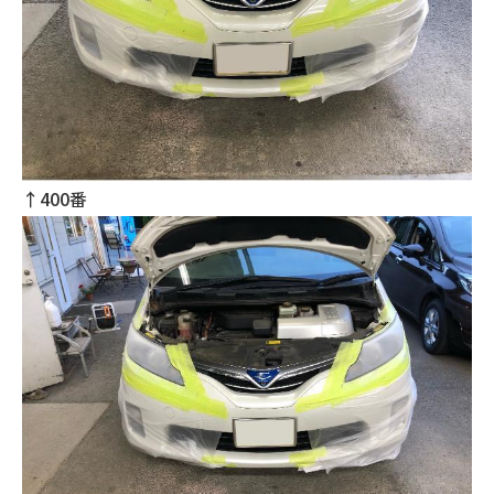
↑400番