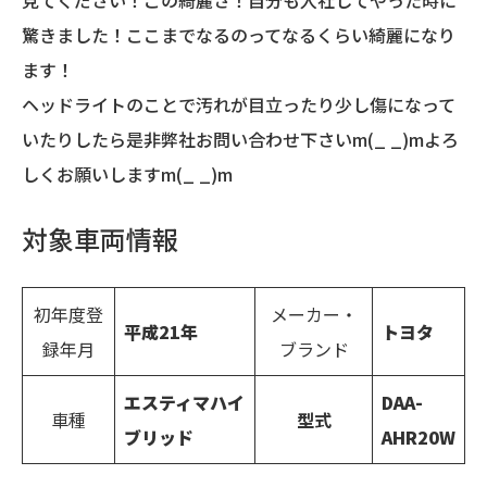
見てください！この綺麗さ！自分も入社してやった時に
驚きました！ここまでなるのってなるくらい綺麗になり
ます！
ヘッドライトのことで汚れが目立ったり少し傷になって
いたりしたら是非弊社お問い合わせ下さいm(_ _)mよろ
しくお願いしますm(_ _)m
対象車両情報
初年度登
メーカー・
平成
21
年
トヨタ
録年月
ブランド
エスティマハイ
DAA-
車種
型式
ブリッド
AHR20W