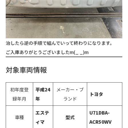
治したら逆の手順で組んでいって終わりになります。
ご入庫ありがとうございましたm(_ _)m
対象車両情報
初年度登
平成
24
メーカー・ブ
トヨタ
録年月
年
ランド
エステ
U71
DBA-
車種
型式
ィマ
ACR50W
V