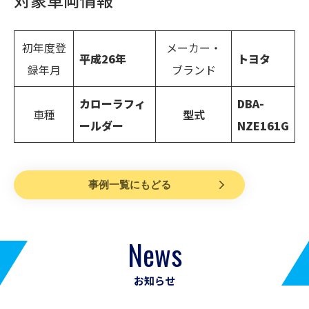
初年度登
メーカー・
平成
26
年
トヨタ
録年月
ブランド
カローラフィ
DBA-
車種
型式
ールダー
NZE161G
事例一覧にもどる
News
お知らせ