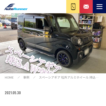
HOME
事例
スペーシアギア 社外アルミホイール 持込取
付 MK53S
2021.05.30