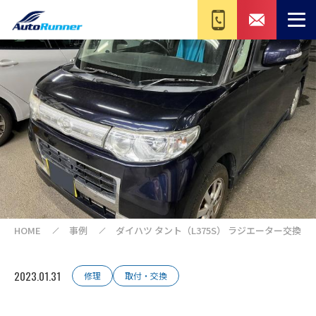
HOME
事例
ダイハツ タント（L375S） ラジエーター交換
2023.01.31
修理
取付・交換