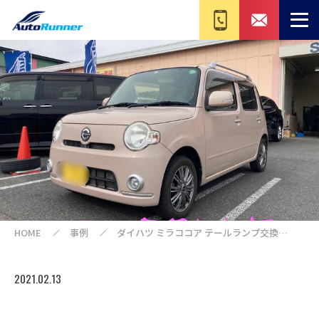
HOME
事例
ダイハツ ミラココア テールランプ交換
L675S リサイクル部品
2021.02.13