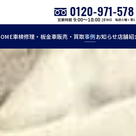
0120-971-578
9:00～18:00
営業時間
[定休日 毎週火曜＋第1
HOME
車検
修理・板金
車販売・買取
事例
お知らせ
店舗紹