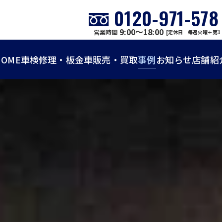
0120-971-578
9:00～18:00
営業時間
[定休日 毎週火曜＋第1
HOME
車検
修理・板金
車販売・買取
事例
お知らせ
店舗紹