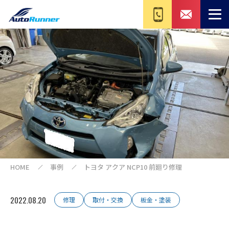
HOME
事例
トヨタ アクア NCP10 前廻り修理
2022.08.20
修理
取付・交換
板金・塗装