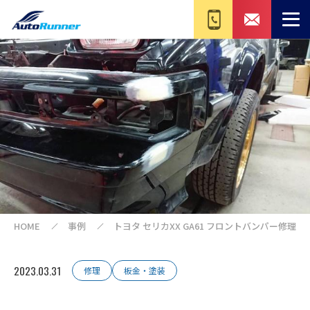
HOME
事例
トヨタ セリカXX GA61 フロントバンパー修理
2023.03.31
修理
板金・塗装