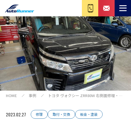
HOME
事例
トヨタ ヴォクシー ZRR80W 右側面修理・交
換
2023.02.27
修理
取付・交換
板金・塗装