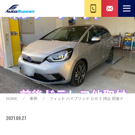
HOME
事例
フィット ハイブリッド ＧＲ３ 持込 前後ドラ
イブレコーダー ロック連動ミラー格納キット
車速連動ドアロックキット 取付
2021.09.27