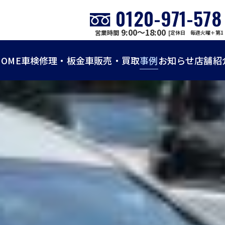
0120-971-578
9:00～18:00
営業時間
[定休日 毎週火曜＋第1
HOME
車検
修理・板金
車販売・買取
事例
お知らせ
店舗紹