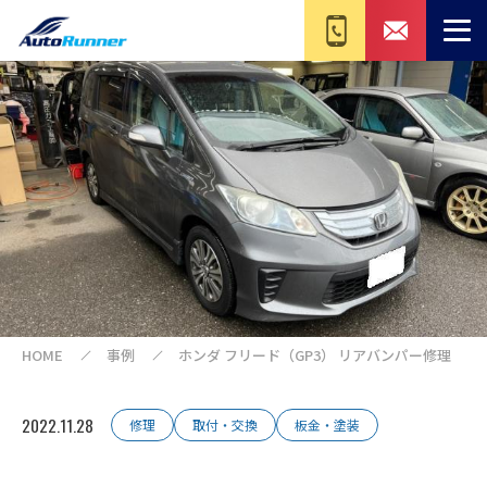
HOME
事例
ホンダ フリード（GP3） リアバンパー修理
2022.11.28
修理
取付・交換
板金・塗装