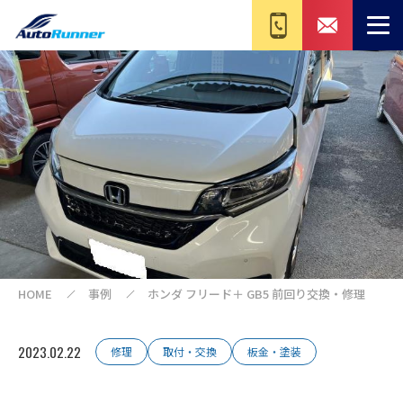
HOME
事例
ホンダ フリード＋ GB5 前回り交換・修理
2023.02.22
修理
取付・交換
板金・塗装