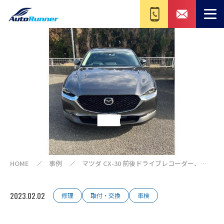
HOME
事例
マツダ CX-30 前後ドライブレコーダー、
ETC（お持ち込み）
2023.02.02
修理
取付・交換
車検