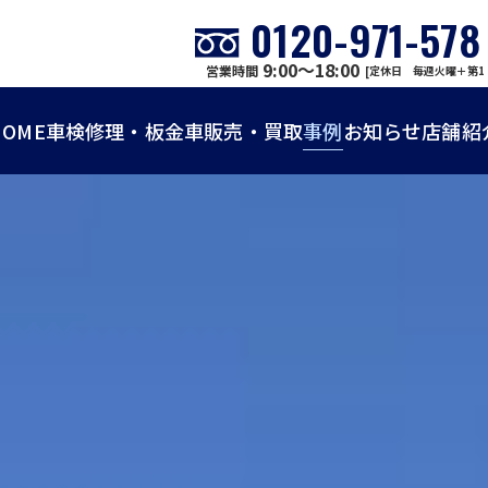
0120-971-578
9:00～18:00
営業時間
[定休日 毎週火曜＋第1
HOME
車検
修理・板金
車販売・買取
事例
お知らせ
店舗紹