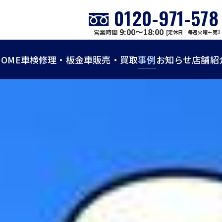
0120-971-578
9:00～18:00
営業時間
[定休日 毎週火曜＋第1
HOME
車検
修理・板金
車販売・買取
事例
お知らせ
店舗紹