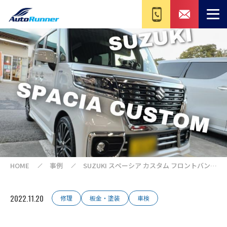
HOME
事例
SUZUKI スペーシア カスタム フロントバンパ
ー修理
2022.11.20
修理
板金・塗装
車検