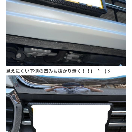
見えにくい下側の凹みも抜かり無く！！(￣^￣)ゞ