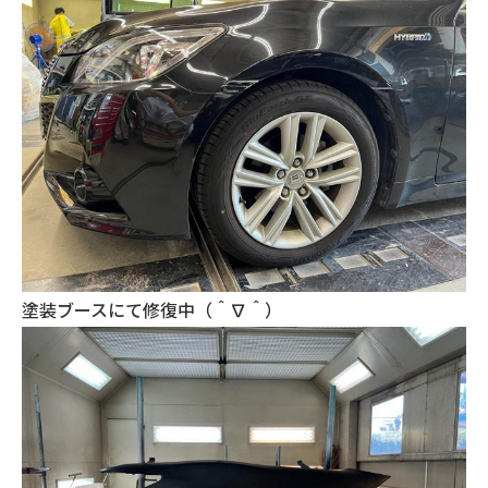
塗装ブースにて修復中（＾∇＾）