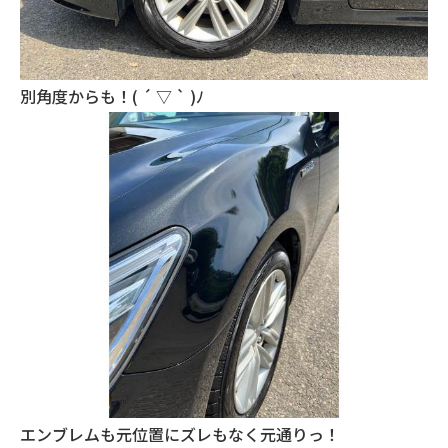
別角度からも！( ´ ▽ ` )ﾉ
エンブレムも元位置にズレもなく元通りっ！