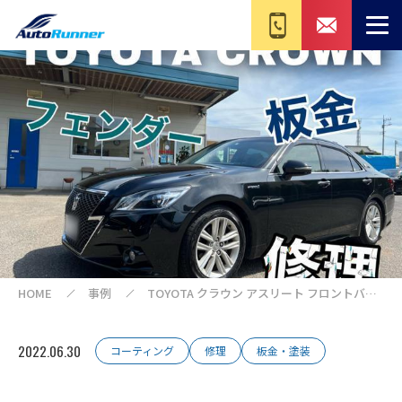
HOME
事例
TOYOTA クラウン アスリート フロントバン
パー修理
2022.06.30
コーティング
修理
板金・塗装