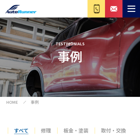
TESTIMONIALS
事例
HOME
事例
すべて
修理
板金・塗装
取付・交換