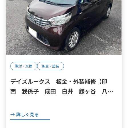
取付・交換
板金・塗装
デイズルークス 板金・外装補修【印
西 我孫子 成田 白井 鎌ヶ谷 八千
代 栄町 の点検・整備はオートランナ
ーへ！】
→ 詳しく見る