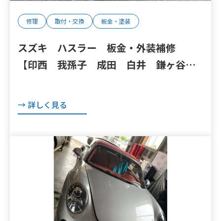
修理
取付・交換
板金・塗装
スズキ ハスラー 板金・外装補修
【印西 我孫子 成田 白井 鎌ヶ谷
八千代 栄町 の点検・整備はオートラ
ンナーへ！】
→ 詳しく見る