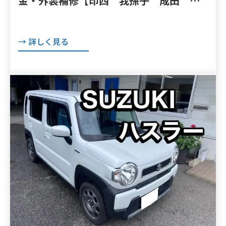
金・外装補修【印西 我孫子 成田 白
井 鎌ヶ谷 八千代 栄町 の点検・整
備はオートランナーへ！】
→ 詳しく見る