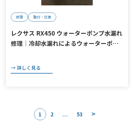
修理
取付・交換
レクサス RX450 ウォーターポンプ水漏れ
修理｜冷却水漏れによるウォーターポン
プ交換｜千葉県印西市
→ 詳しく見る
投
>
1
2
53
…
稿
の
ペ