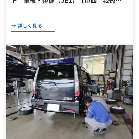
ト 車検・整備【JE1】【印西 我孫子
成田 白井 鎌ヶ谷 八千代 栄町の点
検・整備はオートランナーへ！】
→ 詳しく見る