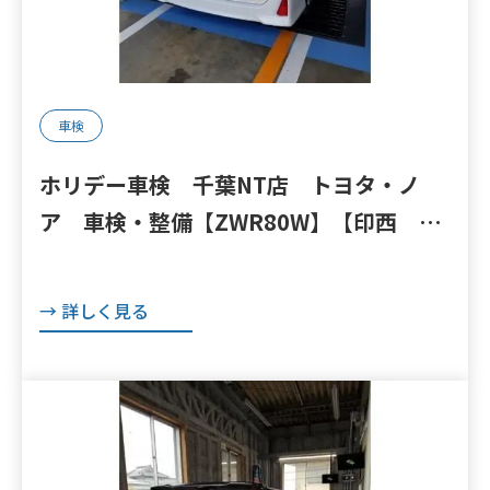
車検
ホリデー車検 千葉NT店 トヨタ・ノ
ア 車検・整備【ZWR80W】【印西 我
孫子 成田 白井 鎌ヶ谷 八千代 栄
町 の点検・整備はオートランナー
→ 詳しく見る
へ！】