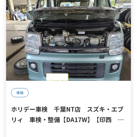
車検
ホリデー車検 千葉NT店 スズキ・エブ
リィ 車検・整備【DA17W】【印西 我
孫子 成田 白井 鎌ヶ谷 八千代 栄