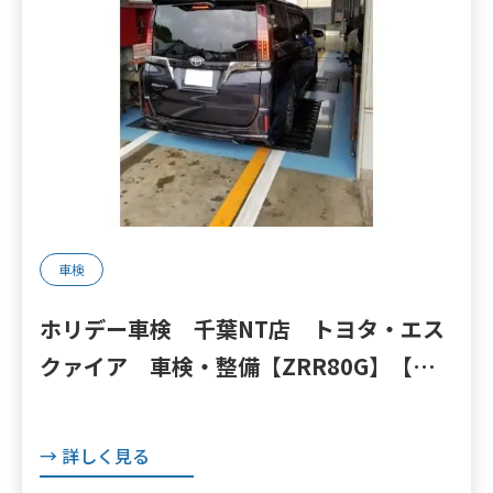
車検
ホリデー車検 千葉NT店 トヨタ・エス
クァイア 車検・整備【ZRR80G】【印
西 我孫子 成田 白井 鎌ヶ谷 八千
代 栄町 の点検・整備はオートランナ
→ 詳しく見る
ーへ！】