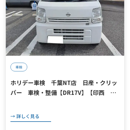
車検
ホリデー車検 千葉NT店 日産・クリッ
パー 車検・整備【DR17V】【印西 我
孫子 成田 白井 鎌ヶ谷 八千代 栄
町の点検・整備はオートランナーへ！】
→ 詳しく見る