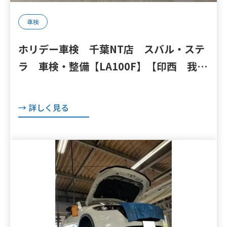
車検
ホリデー車検 千葉NT店 スバル・ステ
ラ 車検・整備【LA100F】【印西 我孫
子 成田 白井 鎌ヶ谷 八千代 栄町
の点検・整備はオートランナーへ！】
→ 詳しく見る