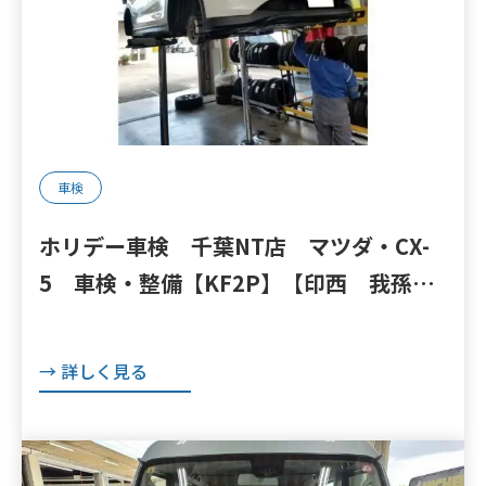
車検
ホリデー車検 千葉NT店 マツダ・CX-
5 車検・整備【KF2P】【印西 我孫
子 成田 白井 鎌ヶ谷 八千代 栄町
の点検・整備はオートランナーへ！】
→ 詳しく見る