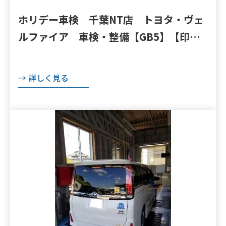
ホリデー車検 千葉NT店 トヨタ・ヴェ
ルファイア 車検・整備【GB5】【印
西 我孫子 成田 白井 鎌ヶ谷 八千
代 栄町 の点検・整備はオートランナ
→ 詳しく見る
ーへ！】