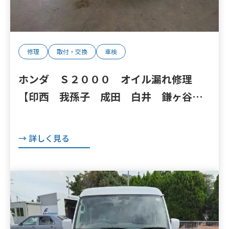
修理
取付・交換
車検
ホンダ Ｓ２０００ オイル漏れ修理
【印西 我孫子 成田 白井 鎌ヶ谷
八千代 栄町 の点検・整備はオートラ
ンナーへ！】
→ 詳しく見る