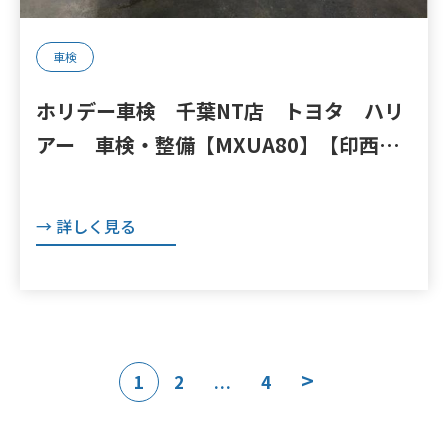
車検
ホリデー車検 千葉NT店 トヨタ ハリ
アー 車検・整備【MXUA80】【印西
我孫子 成田 白井 鎌ヶ谷 八千代
栄町 の点検・整備はオートランナー
→ 詳しく見る
へ！】
投
>
1
2
4
…
稿
の
ペ