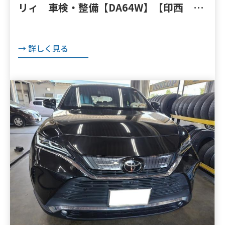
リィ 車検・整備【DA64W】【印西 我
孫子 成田 白井 鎌ヶ谷 八千代 栄
町 の点検・整備はオートランナー
→ 詳しく見る
へ！】